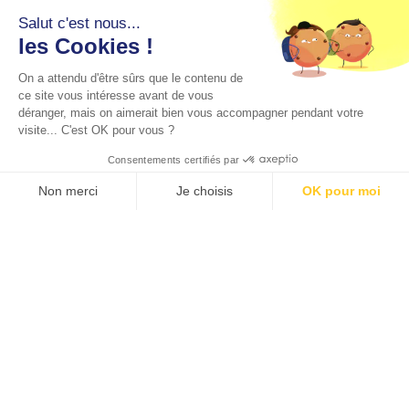
Salut c'est nous...
les Cookies !
On a attendu d'être sûrs que le contenu de
ce site vous intéresse avant de vous
déranger, mais on aimerait bien vous accompagner pendant votre
visite... C'est OK pour vous ?
Consentements certifiés par
Non merci
Je choisis
OK pour moi
Axeptio consent
Plateforme de Gestion du Consentement : Personnalisez vos O
Notre plateforme vous permet d'adapter et de gérer vos paramètr
Adresse
Contact
19 rue de Milan
01 44 17 80 90
© 2022 Tous droits réservés. Créé par
Actusite.fr
-
75009, Paris
contact@dhauthuille-