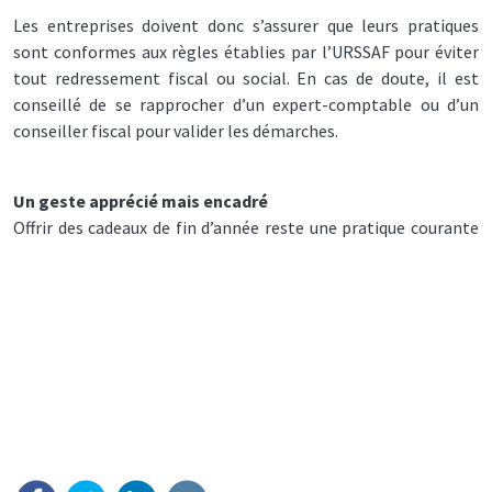
Les entreprises doivent donc s’assurer que leurs pratiques
sont conformes aux règles établies par l’URSSAF pour éviter
tout redressement fiscal ou social. En cas de doute, il est
conseillé de se rapprocher d’un expert-comptable ou d’un
conseiller fiscal pour valider les démarches.
Un geste apprécié mais encadré
Offrir des cadeaux de fin d’année reste une pratique courante
et valorisée, que ce soit pour entretenir une bonne relation
avec les salariés ou fidéliser les clients. Cependant, ces
cadeaux ne doivent pas être improvisés : ils doivent répondre à
des critères bien définis afin d’être exonérés de charges
sociales ou d’impôts. Une planification rigoureuse permettra
d’en faire un levier de reconnaissance et de fidélisation tout
en évitant des désagréments administratifs.