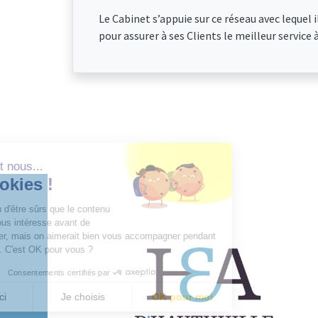
Le Cabinet s’appuie sur ce réseau avec lequel i
pour assurer à ses Clients le meilleur service à
Salut c'est nous...
les Cookies !
On a attendu d'être sûrs que le contenu
de ce site vous intéresse avant de
vous déranger, mais on aimerait bien vous accompagner pendant
votre visite... C'est OK pour vous ?
Consentements certifiés par
Non merci
Je choisis
OK pour moi