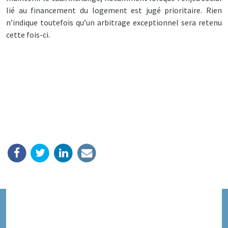
lié au financement du logement est jugé prioritaire. Rien
n’indique toutefois qu’un arbitrage exceptionnel sera retenu
cette fois-ci.
La décision, attendue mi-janvier 2026, sera déterminante pour
les épargnants comme pour les acteurs institutionnels, dans
un moment où l’équilibre entre pouvoir d’achat, financement
du logement social et attractivité de l’épargne réglementée
devient particulièrement délicat.