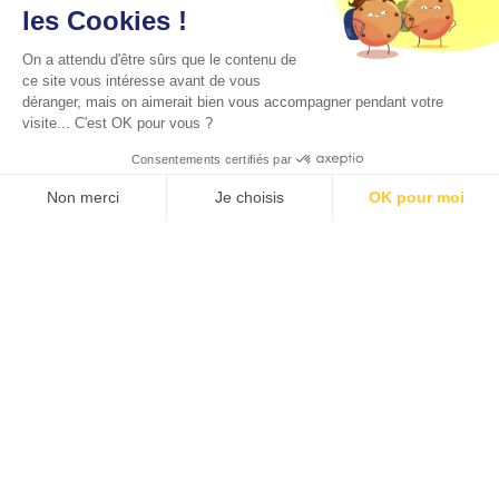
les Cookies !
On a attendu d'être sûrs que le contenu de
ce site vous intéresse avant de vous
déranger, mais on aimerait bien vous accompagner pendant votre
visite... C'est OK pour vous ?
Consentements certifiés par
Non merci
Je choisis
OK pour moi
Axeptio consent
Plateforme de Gestion du Consentement : Personnalisez vos O
Notre plateforme vous permet d'adapter et de gérer vos paramètr