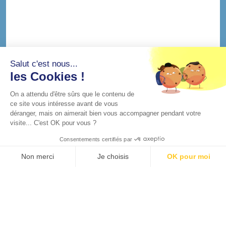
Salut c'est nous...
les Cookies !
On a attendu d'être sûrs que le contenu de
ce site vous intéresse avant de vous
déranger, mais on aimerait bien vous accompagner pendant votre
visite... C'est OK pour vous ?
Consentements certifiés par
Non merci
Je choisis
OK pour moi
Axeptio consent
Plateforme de Gestion du Consentement : Personnalisez vos O
Notre plateforme vous permet d'adapter et de gérer vos paramètr