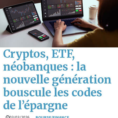
Cryptos, ETF,
néobanques : la
nouvelle génération
bouscule les codes
de l’épargne
03/03/2026
BOURSE/FINANCE